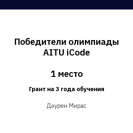
Победители олимпиады
Таблица рез
AITU iCode
1 место
Грамоты за участие
Грант на 3 года обучения
Дәурен Мирас