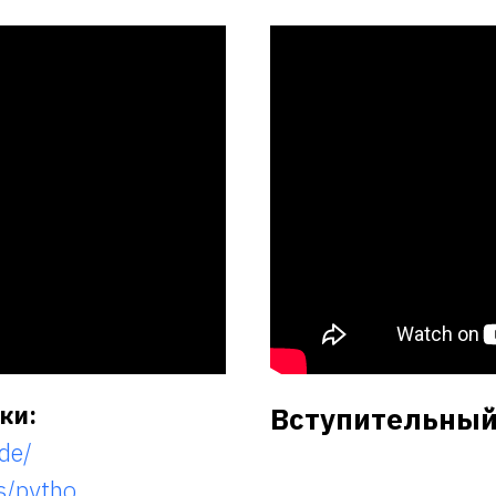
ки:
Вступительный
ide/
s/pytho...