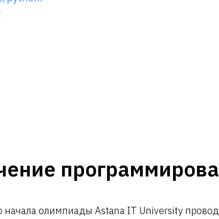
t
чение программиров
 начала олимпиады Astana IT University прово