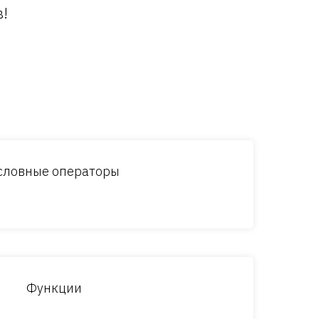
в!
словные операторы
Функции