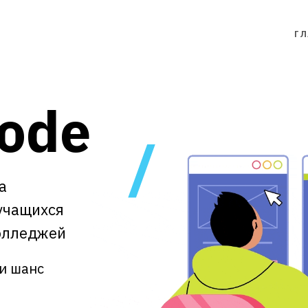
Г
Code
а
учащихся
колледжей
чи шанс