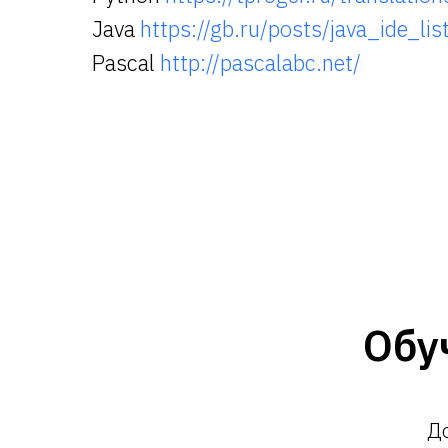
Java
https://gb.ru/posts/java_ide_lis
Pascal
http://pascalabc.net/
Обу
До