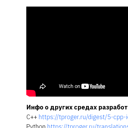
Инфо о других средах разработ
С++
https://tproger.ru/digest/5-cpp-
Python
https://tproger.ru/translation